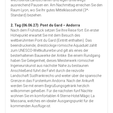
wechselnde Landschaften und legen unterwegs
ausreichend Pausen ein. Am Nachmittag erreichen Sie den
Raum Lyon, wo Sie Ihr gutes Mittelklassehotel (3*-
Standard) beziehen.
2. Tag (06.06.27): Pont du Gard – Andorra
Nach dem Frühstück setzen Sie Ihre Reise fort. Ein erster
Höhepunkt erwartet Sie mit dem Besuch des
weltberühmten Pont du Gard (Eintritt enthalten). Das
beeindruckende, dreistöckige römische Aquädukt zählt
zum UNESCO-Weltkulturerbe und gilt als eines der
besterhaltenen Bauwerke der Antike. Bei einem Rundgang
haben Sie Gelegenheit, dieses Meisterwerk römischer
Ingenieurskunst aus nächster Nähe zu bestaunen.
Anschließend führt die Fahrt durch die reizvolle
Landschaft Südfrankreichs und weiter über die spanische
Grenze in das Fürstentum Andorra. Nach der Ankunft
werden Sie mit einem Begrüßungsgetränk herzlich
willkommen geheißen. Für die nächsten fünf Nächte
wohnen Sie im komfortablen 4-Sterne-Hotel Màgic La
Massana, welches ein idealer Ausgangspunkt für die
kommenden Ausflüge ist.