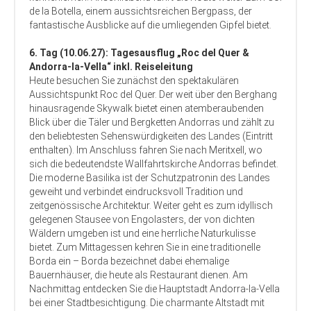
de la Botella, einem aussichtsreichen Bergpass, der
fantastische Ausblicke auf die umliegenden Gipfel bietet.
6. Tag (10.06.27): Tagesausflug „Roc del Quer &
Andorra-la-Vella“ inkl. Reiseleitung
Heute besuchen Sie zunächst den spektakulären
Aussichtspunkt Roc del Quer. Der weit über den Berghang
hinausragende Skywalk bietet einen atemberaubenden
Blick über die Täler und Bergketten Andorras und zählt zu
den beliebtesten Sehenswürdigkeiten des Landes (Eintritt
enthalten). Im Anschluss fahren Sie nach Meritxell, wo
sich die bedeutendste Wallfahrtskirche Andorras befindet.
Die moderne Basilika ist der Schutzpatronin des Landes
geweiht und verbindet eindrucksvoll Tradition und
zeitgenössische Architektur. Weiter geht es zum idyllisch
gelegenen Stausee von Engolasters, der von dichten
Wäldern umgeben ist und eine herrliche Naturkulisse
bietet. Zum Mittagessen kehren Sie in eine traditionelle
Borda ein – Borda bezeichnet dabei ehemalige
Bauernhäuser, die heute als Restaurant dienen. Am
Nachmittag entdecken Sie die Hauptstadt Andorra-la-Vella
bei einer Stadtbesichtigung. Die charmante Altstadt mit