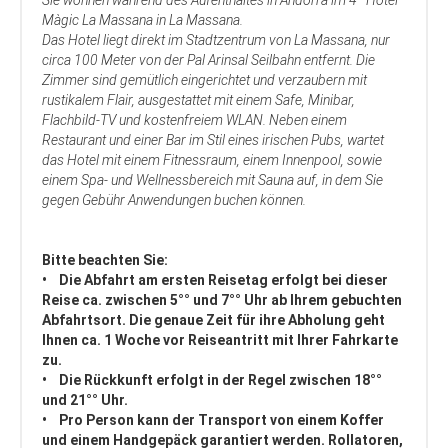
Sie wohnen während des Aufenthaltes in Andorra im 4* Hotel
Màgic La Massana in La Massana.
Das Hotel liegt direkt im Stadtzentrum von La Massana, nur
circa 100 Meter von der Pal Arinsal Seilbahn entfernt. Die
Zimmer sind gemütlich eingerichtet und verzaubern mit
rustikalem Flair, ausgestattet mit einem Safe, Minibar,
Flachbild-TV und kostenfreiem WLAN. Neben einem
Restaurant und einer Bar im Stil eines irischen Pubs, wartet
das Hotel mit einem Fitnessraum, einem Innenpool, sowie
einem Spa- und Wellnessbereich mit Sauna auf, in dem Sie
gegen Gebühr Anwendungen buchen können.
Bitte beachten Sie:
• Die Abfahrt am ersten Reisetag erfolgt bei dieser
Reise ca. zwischen 5°° und 7°° Uhr ab Ihrem gebuchten
Abfahrtsort. Die genaue Zeit für ihre Abholung geht
Ihnen ca. 1 Woche vor Reiseantritt mit Ihrer Fahrkarte
zu.
• Die Rückkunft erfolgt in der Regel zwischen 18°°
und 21°° Uhr.
• Pro Person kann der Transport von einem Koffer
und einem Handgepäck garantiert werden. Rollatoren,