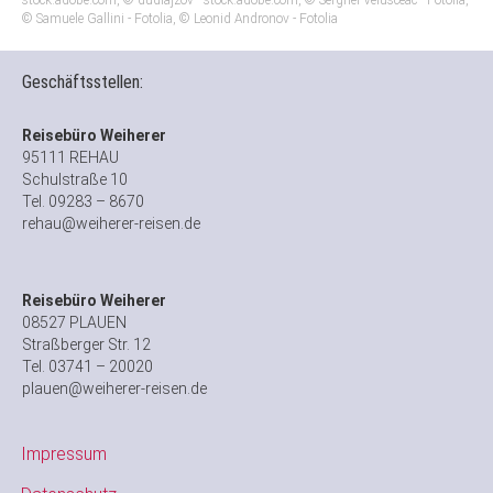
stock.adobe.com, © dudlajzov - stock.adobe.com, © Serghei Velusceac - Fotolia,
© Samuele Gallini - Fotolia, © Leonid Andronov - Fotolia
Geschäftsstellen:
Reisebüro Weiherer
95111 REHAU
Schulstraße 10
Tel. 09283 – 8670
rehau@weiherer-reisen.de
Reisebüro Weiherer
08527 PLAUEN
Straßberger Str. 12
Tel. 03741 – 20020
plauen@weiherer-reisen.de
Impressum