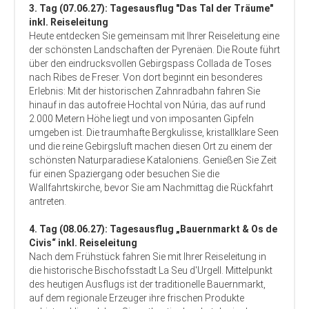
3. Tag (07.06.27): Tagesausflug "Das Tal der Träume"
inkl. Reiseleitung
Heute entdecken Sie gemeinsam mit Ihrer Reiseleitung eine
der schönsten Landschaften der Pyrenäen. Die Route führt
über den eindrucksvollen Gebirgspass Collada de Toses
nach Ribes de Freser. Von dort beginnt ein besonderes
Erlebnis: Mit der historischen Zahnradbahn fahren Sie
hinauf in das autofreie Hochtal von Núria, das auf rund
2.000 Metern Höhe liegt und von imposanten Gipfeln
umgeben ist. Die traumhafte Bergkulisse, kristallklare Seen
und die reine Gebirgsluft machen diesen Ort zu einem der
schönsten Naturparadiese Kataloniens. Genießen Sie Zeit
für einen Spaziergang oder besuchen Sie die
Wallfahrtskirche, bevor Sie am Nachmittag die Rückfahrt
antreten.
4. Tag (08.06.27): Tagesausflug „Bauernmarkt & Os de
Civis“ inkl. Reiseleitung
Nach dem Frühstück fahren Sie mit Ihrer Reiseleitung in
die historische Bischofsstadt La Seu d'Urgell. Mittelpunkt
des heutigen Ausflugs ist der traditionelle Bauernmarkt,
auf dem regionale Erzeuger ihre frischen Produkte