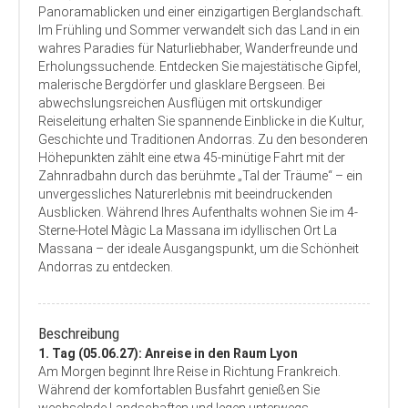
Panoramablicken und einer einzigartigen Berglandschaft.
Im Frühling und Sommer verwandelt sich das Land in ein
wahres Paradies für Naturliebhaber, Wanderfreunde und
Erholungssuchende. Entdecken Sie majestätische Gipfel,
malerische Bergdörfer und glasklare Bergseen. Bei
abwechslungsreichen Ausflügen mit ortskundiger
Reiseleitung erhalten Sie spannende Einblicke in die Kultur,
Geschichte und Traditionen Andorras. Zu den besonderen
Höhepunkten zählt eine etwa 45-minütige Fahrt mit der
Zahnradbahn durch das berühmte „Tal der Träume“ – ein
unvergessliches Naturerlebnis mit beeindruckenden
Ausblicken. Während Ihres Aufenthalts wohnen Sie im 4-
Sterne-Hotel Màgic La Massana im idyllischen Ort La
Massana – der ideale Ausgangspunkt, um die Schönheit
Andorras zu entdecken.
Beschreibung
1. Tag (05.06.27): Anreise in den Raum Lyon
Am Morgen beginnt Ihre Reise in Richtung Frankreich.
Während der komfortablen Busfahrt genießen Sie