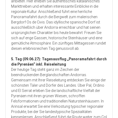
anbieten. Hier erleben Sie authentisches katalanisches
Markttreiben und erhalten interessante Einblicke in die
regionale Kultur. Anschließend führt eine herrliche
Panoramafahrt durch die Bergwelt zum malerischen
Bergdorf Os de Civis. Das idyllische spanische Dorf ist
ausschließlich über Andorra erreichbar und hat seinen
ursprünglichen Charakter bis heute bewahrt. Freuen Sie
sich auf enge Gassen, historische Steinhäuser und eine
gemütliche Atmosphäre. Ein zünftiges Mittagessen rundet
diesen erlebnisreichen Tag genussvoll ab.
5. Tag (09.06.27): Tagesausflug „Panoramafahrt durch
die Pyrenäen“ inkl. Reiseleitung
Der heutige Tag steht ganz im Zeichen der
beeindruckenden Berglandschaften Andorras.
Gemeinsam mit Ihrer Reiseleitung entdecken Sie einige der
schönsten Täler und Dörfer des Landes. Über Pal, Ordino
und El Serrat erleben Sie die landschaftliche Vielfalt der
Pyrenäen mit ihren grünen Wiesen, schroffen
Felsformationen und traditionellen Natursteinhäusern. In
Arinsal erwartet Sie eine Verkostung typischer regionaler
Produkte, bei der Sie landestypische Spezialitäten
kennenlernen. Anschließend führt die Route weiter zum Col