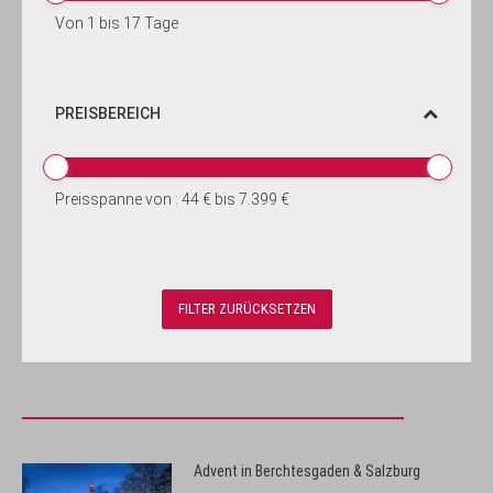
Von
1
bis
17
Tage
PREISBEREICH
Preisspanne von :
44 €
bis
7.399 €
Advent in Berchtesgaden & Salzburg