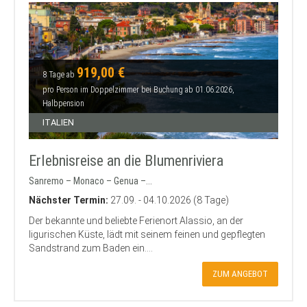
919,00 €
8 Tage ab
pro Person im Doppelzimmer bei Buchung ab 01.06.2026,
Halbpension
ITALIEN
Erlebnisreise an die Blumenriviera
Sanremo – Monaco – Genua –...
Nächster Termin:
27.09. - 04.10.2026 (8 Tage)
Der bekannte und beliebte Ferienort Alassio, an der
ligurischen Küste, lädt mit seinem feinen und gepflegten
Sandstrand zum Baden ein....
ZUM ANGEBOT