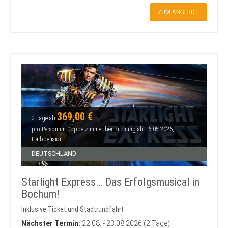
ZUM ANGEBOT
369,00 €
2 Tage ab
pro Person im Doppelzimmer bei Buchung ab 16.05.2026,
Halbpension
DEUTSCHLAND
Starlight Express… Das Erfolgsmusical in
Bochum!
Inklusive Ticket und Stadtrundfahrt
Nächster Termin:
22.08. - 23.08.2026 (2 Tage)