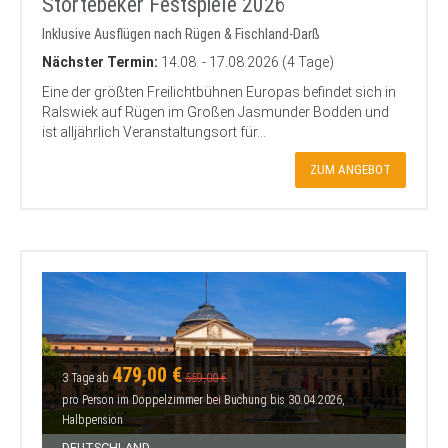
Störtebeker Festspiele 2026
Inklusive Ausflügen nach Rügen & Fischland-Darß
Nächster Termin:
14.08. - 17.08.2026 (4 Tage)
Eine der größten Freilichtbühnen Europas befindet sich in
Ralswiek auf Rügen im Großen Jasmunder Bodden und
ist alljährlich Veranstaltungsort für...
ZUM ANGEBOT
479,00 €
3 Tage ab
559,00 €
pro Person im Doppelzimmer bei Buchung bis 30.04.2026,
Halbpension
DEUTSCHLAND