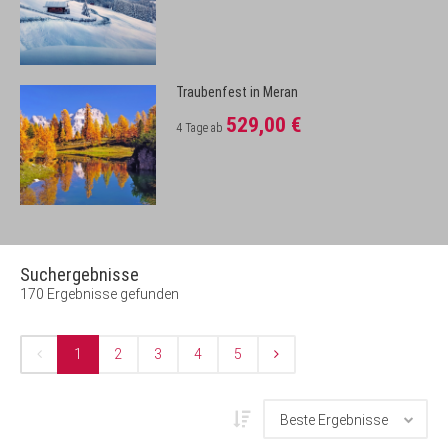
Traubenfest in Meran
529,00 €
4 Tage ab
Suchergebnisse
170 Ergebnisse gefunden
1
2
3
4
5