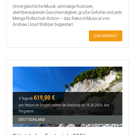
Unvergleichliche Musik, einmalige Kulissen,
atemberaubende Geschwindigkeit, große Gefühle und jede
Menge Rollschuh-Action – das Rekord-Musical von
Andrew Lloyd Webber begeistert...
ZUM ANGEBOT
619,00 €
4 Tage ab
pro Person im Doppelzimmer bei Buchung ab 16.05.2026, laut
Programm
DEUTSCHLAND