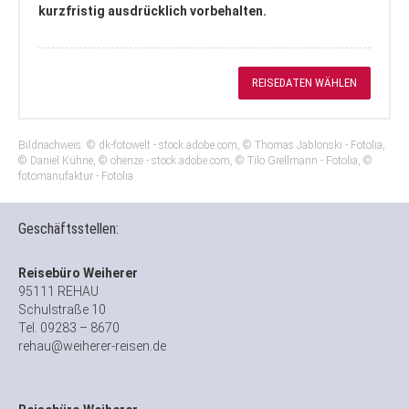
kurzfristig ausdrücklich vorbehalten.
REISEDATEN WÄHLEN
Bildnachweis: © dk-fotowelt - stock.adobe.com, © Thomas Jablonski - Fotolia,
© Daniel Kühne, © ohenze - stock.adobe.com, © Tilo Grellmann - Fotolia, ©
fotomanufaktur - Fotolia
Geschäftsstellen:
Reisebüro Weiherer
95111 REHAU
Schulstraße 10
Tel. 09283 – 8670
rehau@weiherer-reisen.de