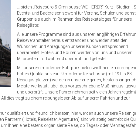
... bieten „Reisebüro & Omnibusse WEIHERER“ Kurz-, Studien-, S
Events- und Badereisen sowohl für Vereine, Schulen und sonst
Gruppen als auch im Rahmen des Reisekataloges für unsere
Reisegäste:
Alle unsere Programme sind aus unserer langjährigen Erfahrun
Reiseveranstalter heraus entstanden und werden stets den
Wünschen und Anregungen unserer Kunden entsprechend
überarbeitet. Hotels und Routen werden von uns und unseren
Mitarbeitern fortwährend überprüft und getestet.
Mit unserem modernen Fuhrpark bieten wir Ihnen ein durchge
hohes Qualitätsniveau: 9 moderne Reisebusse (mit 19 bis 83
Reisegastplätzen) werden in unserer eigenen, bestens eingerich
Meisterwerkstatt, über das vorgeschriebene Maß hinaus, gewar
und überprüft. Unsere Fahrer nehmen seit vielen Jahren regelm
 All dies trägt zu einem reibungslosen Ablauf unserer Fahrten und zur
ur qualifiziert und freundlich beraten, hier werden auch unsere Reisen g
Partnern (Hotels, Reiseleiter, Agenturen) sind wir stetig bestrebt die Qua
n, um Ihnen eine bestens organisierte Reise, ob Tages- oder Mehrtagesfah