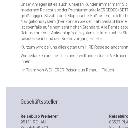
Unser Anliegen ist es auch, unseren Kunden immer mehr Siche
modernen Reisebusse der Premiummarke MERCEDES/SETRA ve
großzügigen Sitzabstand, Klapptische, Fußrasten, Toilette
Navigationssystem (hier können Sie den Fahrtverlauf Ihrer 
ist ebenfalls auf einem sehr hohen Standard. Alle Fernreis
Retarderbremse, Antischlupfregelsystem, elektronisches S
selbst erkennt und den Bremsvorgang einleitet.
Kurzum wird bei uns alles getan um IHRE Reise so angeneh
Wir bedanken uns bei allen unseren Kunden für Ihr Vertrauen 
Ihnen.
Ihr Team von WEIHERER-Reisen aus Rehau – Plauen
Geschäftsstellen:
Reisebüro Weiherer
Reisebüro
95111 REHAU
08527 PL
Schulstraße 10
Straßberge