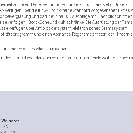
rheit zu bieten. Daher verjüngen wir unseren Fuhrpark stetig. Unsere
rfügen über die für 3- und 4-Sterne Standard vorgesehenen Extras 
, Doppelverglasung und darüber hinaus DVDAnlage mit Flachbildschirmen,
Reise verfolgen), Bordküche und Kühlschränke. Die Ausrüstung der Fahr
ebusse verfügen über Antiblockiersystem, elektronisches Bremssystem,
tabilitätsprogramm und einen Abstands-Regeltempomaten, der Hinderni
m und sicher wie möglich zu machen.
in den zurückliegenden Jahren und freuen uns auf viele weitere Reisen m
 Weiherer
AUEN
r Str. 12