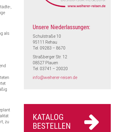
tädte-,
ige
Unsere Niederlassungen:
g als
Schulstraße 10
95111 Rehau
Tel. 09283 – 8670
Straßberger Str. 12
08527 Plauen
hend
Tel. 03741 – 20020
teten
info@weiherer-reisen.de
tet
äßig
eplant
KATALOG
lität
rt, zu
BESTELLEN