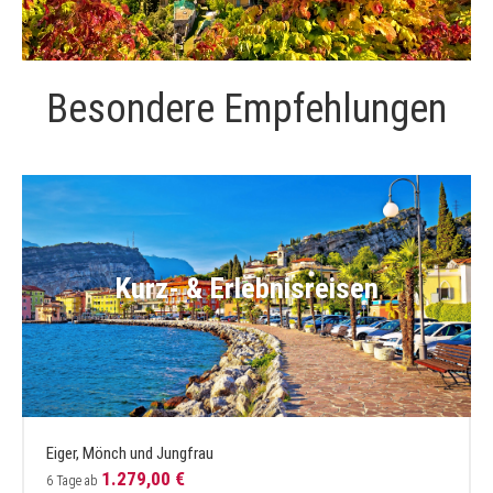
Besondere Empfehlungen
lebnisreisen
Städt
Rom
839,00 €
6 Tage ab