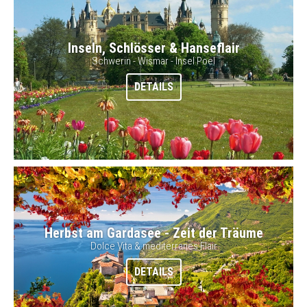
Inseln, Schlösser & Hanseflair
Schwerin - Wismar - Insel Poel
DETAILS
Herbst am Gardasee - Zeit der Träume
Dolce Vita & mediterranes Flair
DETAILS