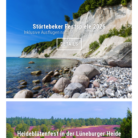
Störtebeker Festspiele 2026
Inklusive Ausflügen nach Rügen & Fischland-Darß
DETAILS
Heideblütenfest in der Lüneburger Heide