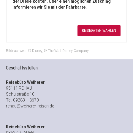
der Dieselkosten. Über einen möglichen Zuschlag
informieren wir Sie mit der Fahrkarte.
REISEDATEN WÄHLEN
Bildnachweis: © Disney, © The Walt Disney Company
Geschäftsstellen:
Reisebüro Weiherer
95111 REHAU
Schulstraße 10
Tel. 09283 – 8670
rehau@weiherer-reisen.de
Reisebüro Weiherer
08527 PLAUEN