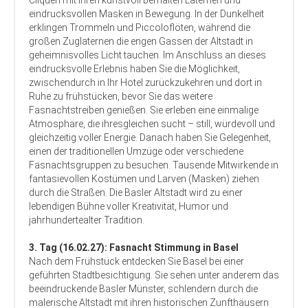
Cliquen mit ihren kunstvoll bemalten Laternen und
eindrucksvollen Masken in Bewegung. In der Dunkelheit
erklingen Trommeln und Piccoloflöten, während die
großen Zuglaternen die engen Gassen der Altstadt in
geheimnisvolles Licht tauchen. Im Anschluss an dieses
eindrucksvolle Erlebnis haben Sie die Möglichkeit,
zwischendurch in Ihr Hotel zurückzukehren und dort in
Ruhe zu frühstücken, bevor Sie das weitere
Fasnachtstreiben genießen. Sie erleben eine einmalige
Atmosphäre, die ihresgleichen sucht – still, würdevoll und
gleichzeitig voller Energie. Danach haben Sie Gelegenheit,
einen der traditionellen Umzüge oder verschiedene
Fasnachtsgruppen zu besuchen. Tausende Mitwirkende in
fantasievollen Kostümen und Larven (Masken) ziehen
durch die Straßen. Die Basler Altstadt wird zu einer
lebendigen Bühne voller Kreativität, Humor und
jahrhundertealter Tradition.
3. Tag (16.02.27): Fasnacht Stimmung in Basel
Nach dem Frühstück entdecken Sie Basel bei einer
geführten Stadtbesichtigung. Sie sehen unter anderem das
beeindruckende Basler Münster, schlendern durch die
malerische Altstadt mit ihren historischen Zunfthäusern