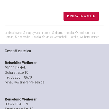
REISEDATEN WÄHLEN
Bildnachweis: © HappyAlex - Fotolia, © djama - Fotolia, © Andreas Rickli -
Fotolia, © abcmedia - Fotolia, © Marek Gottschalk - Fotolia, Weiherer Reisen
Geschäftsstellen:
Reisebüro Weiherer
95111 REHAU
Schulstraße 10
Tel. 09283 – 8670
rehau@weiherer-reisen.de
Reisebüro Weiherer
08527 PLAUEN