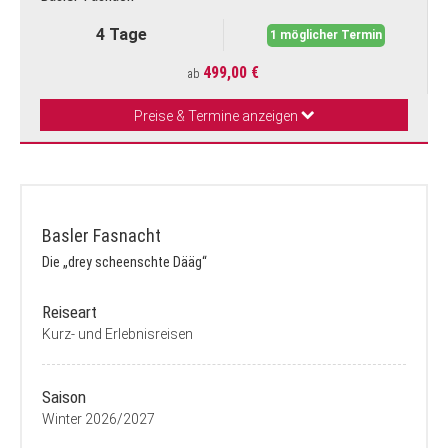
4 Tage
1 möglicher Termin
499,00 €
ab
Preise & Termine anzeigen
Basler Fasnacht
Die „drey scheenschte Dääg“
Reiseart
Kurz- und Erlebnisreisen
Saison
Winter 2026/2027