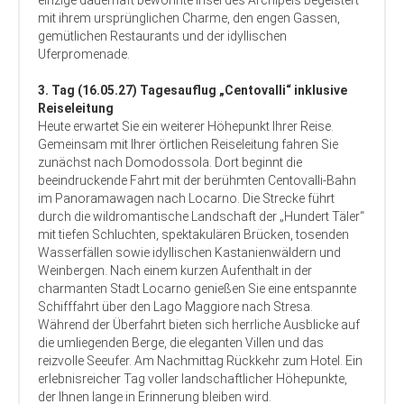
einzige dauerhaft bewohnte Insel des Archipels begeistert
mit ihrem ursprünglichen Charme, den engen Gassen,
gemütlichen Restaurants und der idyllischen
Uferpromenade.
3. Tag (16.05.27) Tagesauflug „Centovalli“ inklusive
Reiseleitung
Heute erwartet Sie ein weiterer Höhepunkt Ihrer Reise.
Gemeinsam mit Ihrer örtlichen Reiseleitung fahren Sie
zunächst nach Domodossola. Dort beginnt die
beeindruckende Fahrt mit der berühmten Centovalli-Bahn
im Panoramawagen nach Locarno. Die Strecke führt
durch die wildromantische Landschaft der „Hundert Täler“
mit tiefen Schluchten, spektakulären Brücken, tosenden
Wasserfällen sowie idyllischen Kastanienwäldern und
Weinbergen. Nach einem kurzen Aufenthalt in der
charmanten Stadt Locarno genießen Sie eine entspannte
Schifffahrt über den Lago Maggiore nach Stresa.
Während der Überfahrt bieten sich herrliche Ausblicke auf
die umliegenden Berge, die eleganten Villen und das
reizvolle Seeufer. Am Nachmittag Rückkehr zum Hotel. Ein
erlebnisreicher Tag voller landschaftlicher Höhepunkte,
der Ihnen lange in Erinnerung bleiben wird.