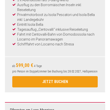
3 x Abendessen als 3-Gang-Menü
Ausflug zu den Borromäischen Inseln inkl.
Reiseleitung
Privatmotorboot zu Isola Pescatori und Isola Bella
inkl. Landegebühr
Eintritt Isola Bella
Tagesauflug „Centovalli“ inklusive Reiseleitung
Fahrt mit Centovalli-Bahn von Domodossola nach
Locarno im Panoramawagen
Schifffahrt von Locarno nach Stresa
599,00 €
ab
4 Tage
pro Person im Doppelzimmer bei Buchung bis 28.02.2027, Halbpension
JETZT BUCHEN