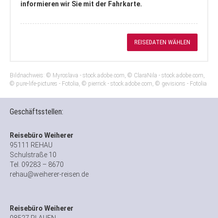
informieren wir Sie mit der Fahrkarte.
REISEDATEN WÄHLEN
Bildnachweis: © Myroslava - stock.adobe.com, © ClaraNila - stock.adobe.com,
© pure-life-pictures - Fotolia, © pierrick - stock.adobe.com, © gevisions - Fotolia
Geschäftsstellen:
Reisebüro Weiherer
95111 REHAU
Schulstraße 10
Tel. 09283 – 8670
rehau@weiherer-reisen.de
Reisebüro Weiherer