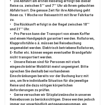
• Die Abfahrt am ersten Reisetag erfolgt bei dieser
Reise ca. zwischen 5°° und 7°° Uhr ab Ihrem gebuchten
Abfahrtsort. Die genaue Zeit für ihre Abholung geht
Ihnen ca. 1 Woche vor Reiseantritt mit Ihrer Fahrkarte
zu.
• Die Rückkunft erfolgt in der Regel zwischen 18°°
und 21°° Uhr.
• Pro Person kann der Transport von einem Koffer
und einem Handgepäck garantiert werden. Rollatoren,
Klapprollstühle o.ä. müssen bei Reisebuchung
angemeldet werden. Elektrisch betriebene Rollatoren,
E- Roller etc. können wegen eventueller Brandgefahr
nicht transportiert werden.
• Unsere Reisen sind für Personen mit stark
eingeschränkter Mobilität meist ungeeignet. Bitte
sprechen Sie deshalb bei vorhandenen
Einschränkungen bereits vor der Buchung kurz mit
uns, um Ihre individuelle Situation für die jeweilige
Reise und die dazu nötigen körperlichen
Anforderungen zu prüfen.
• Gerne versuchen wir Sitzplatzwünsche in unseren
Reisebussen zu berücksichtigen. Diese werden jedoch
immer nur unverbindlich entgegengenommen, ein