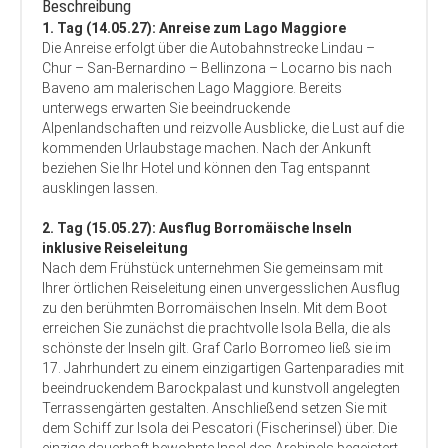
Beschreibung
1. Tag (14.05.27): Anreise zum Lago Maggiore
Die Anreise erfolgt über die Autobahnstrecke Lindau –
Chur – San-Bernardino – Bellinzona – Locarno bis nach
Baveno am malerischen Lago Maggiore. Bereits
unterwegs erwarten Sie beeindruckende
Alpenlandschaften und reizvolle Ausblicke, die Lust auf die
kommenden Urlaubstage machen. Nach der Ankunft
beziehen Sie Ihr Hotel und können den Tag entspannt
ausklingen lassen.
2. Tag (15.05.27): Ausflug Borromäische Inseln
inklusive Reiseleitung
Nach dem Frühstück unternehmen Sie gemeinsam mit
Ihrer örtlichen Reiseleitung einen unvergesslichen Ausflug
zu den berühmten Borromäischen Inseln. Mit dem Boot
erreichen Sie zunächst die prachtvolle Isola Bella, die als
schönste der Inseln gilt. Graf Carlo Borromeo ließ sie im
17. Jahrhundert zu einem einzigartigen Gartenparadies mit
beeindruckendem Barockpalast und kunstvoll angelegten
Terrassengärten gestalten. Anschließend setzen Sie mit
dem Schiff zur Isola dei Pescatori (Fischerinsel) über. Die