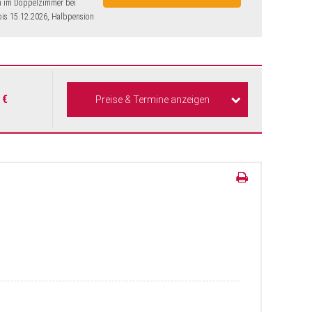
n im Doppelzimmer bei
is 15.12.2026, Halbpension
 €
Preise & Termine anzeigen