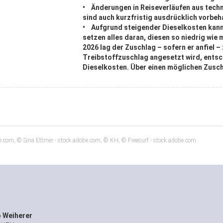
• Änderungen in Reiseverläufen aus tech
sind auch kurzfristig ausdrücklich vorbeh
• Aufgrund steigender Dieselkosten kann 
setzen alles daran, diesen so niedrig wie 
2026 lag der Zuschlag – sofern er anfiel 
Treibstoffzuschlag angesetzt wird, entsc
Dieselkosten. Über einen möglichen Zuschl
be.com, © Sina Ettmer - stock.adobe.com, © KH, © Freesurf - stock.adobe.com
 Weiherer