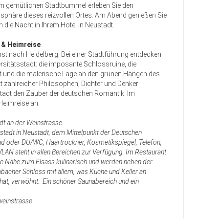
m gemütlichen Stadtbummel erleben Sie den
sphäre dieses reizvollen Ortes. Am Abend genießen Sie
ie Nacht in Ihrem Hotel in Neustadt.
g & Heimreise
t nach Heidelberg. Bei einer Stadtführung entdecken
rsitätsstadt: die imposante Schlossruine, die
dt und die malerische Lage an den grünen Hängen des
nkt zahlreicher Philosophen, Dichter und Denker
Stadt den Zauber der deutschen Romantik. Im
Heimreise an.
dt an der Weinstrasse.
tstadt in Neustadt, dem Mittelpunkt der Deutschen
d oder DU/WC, Haartrockner, Kosmetikspiegel, Telefon,
LAN steht in allen Bereichen zur Verfügung. Im Restaurant
die Nähe zum Elsass kulinarisch und werden neben der
bacher Schloss mit allem, was Küche und Keller an
 hat, verwöhnt. Ein schöner Saunabereich und ein
weinstrasse