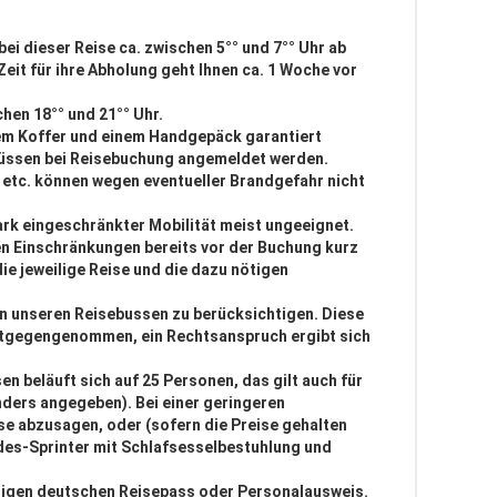
ei dieser Reise ca. zwischen 5°° und 7°° Uhr ab
eit für ihre Abholung geht Ihnen ca. 1 Woche vor
hen 18°° und 21°° Uhr.
em Koffer und einem Handgepäck garantiert
 müssen bei Reisebuchung angemeldet werden.
r etc. können wegen eventueller Brandgefahr nicht
ark eingeschränkter Mobilität meist ungeeignet.
en Einschränkungen bereits vor der Buchung kurz
 die jeweilige Reise und die dazu nötigen
n unseren Reisebussen zu berücksichtigen. Diese
ntgegengenommen, ein Rechtsanspruch ergibt sich
n beläuft sich auf 25 Personen, das gilt auch für
anders angegeben). Bei einer geringeren
ise abzusagen, oder (sofern die Preise gehalten
des-Sprinter mit Schlafsesselbestuhlung und
ltigen deutschen Reisepass oder Personalausweis.