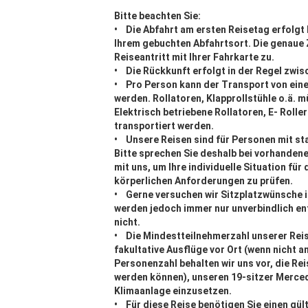
Bitte beachten Sie:
• Die Abfahrt am ersten Reisetag erfolgt b
Ihrem gebuchten Abfahrtsort. Die genaue Z
Reiseantritt mit Ihrer Fahrkarte zu.
• Die Rückkunft erfolgt in der Regel zwisc
• Pro Person kann der Transport von ein
werden. Rollatoren, Klapprollstühle o.ä.
Elektrisch betriebene Rollatoren, E- Rolle
transportiert werden.
• Unsere Reisen sind für Personen mit st
Bitte sprechen Sie deshalb bei vorhanden
mit uns, um Ihre individuelle Situation für
körperlichen Anforderungen zu prüfen.
• Gerne versuchen wir Sitzplatzwünsche i
werden jedoch immer nur unverbindlich e
nicht.
• Die Mindestteilnehmerzahl unserer Reise
fakultative Ausflüge vor Ort (wenn nicht 
Personenzahl behalten wir uns vor, die Re
werden können), unseren 19-sitzer Merce
Klimaanlage einzusetzen.
• Für diese Reise benötigen Sie einen gü