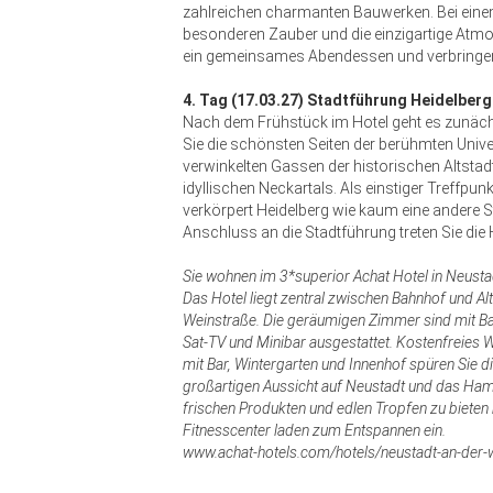
zahlreichen charmanten Bauwerken. Bei eine
besonderen Zauber und die einzigartige Atmo
ein gemeinsames Abendessen und verbringen d
4. Tag (17.03.27) Stadtführung Heidelber
Nach dem Frühstück im Hotel geht es zunächs
Sie die schönsten Seiten der berühmten Unive
verwinkelten Gassen der historischen Altsta
idyllischen Neckartals. Als einstiger Treffpu
verkörpert Heidelberg wie kaum eine andere 
Anschluss an die Stadtführung treten Sie die 
Sie wohnen im 3*superior Achat Hotel in Neusta
Das Hotel liegt zentral zwischen Bahnhof und Al
Weinstraße. Die geräumigen Zimmer sind mit Ba
Sat-TV und Minibar ausgestattet. Kostenfreies W
mit Bar, Wintergarten und Innenhof spüren Sie 
großartigen Aussicht auf Neustadt und das Ham
frischen Produkten und edlen Tropfen zu bieten
Fitnesscenter laden zum Entspannen ein.
www.achat-hotels.com/hotels/neustadt-an-der-