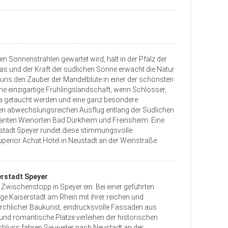
n Sonnenstrahlen gewartet wird, hält in der Pfalz der
mas und der Kraft der südlichen Sonne erwacht die Natur
t uns den Zauber der Mandelblüte in einer der schönsten
ne einzigartige Frühlingslandschaft, wenn Schlösser,
a getaucht werden und eine ganz besondere
nen abwechslungsreichen Ausflug entlang der Südlichen
anten Weinorten Bad Dürkheim und Freinsheim. Eine
erstadt Speyer rundet diese stimmungsvolle
uperior Achat Hotel in Neustadt an der Weinstraße.
erstadt Speyer
Zwischenstopp in Speyer ein. Bei einer geführten
ge Kaiserstadt am Rhein mit ihrer reichen und
rchlicher Baukunst, eindrucksvolle Fassaden aus
nd romantische Plätze verleihen der historischen
luss fahren Sie weiter nach Neustadt an der