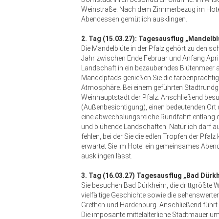
Weinstraße. Nach dem Zimmerbezug im Hotel
Abendessen gemütlich ausklingen.
2. Tag (15.03.27): Tagesausflug „Mandelbl
Die Mandelblüte in der Pfalz gehört zu den s
Jahr zwischen Ende Februar und Anfang Apr
Landschaft in ein bezauberndes Blütenmeer a
Mandelpfads genießen Sie die farbenprächtig
Atmosphäre. Bei einem geführten Stadtrundga
Weinhauptstadt der Pfalz. Anschließend be
(Außenbesichtigung), einen bedeutenden Ort 
eine abwechslungsreiche Rundfahrt entlang 
und blühende Landschaften. Natürlich darf a
fehlen, bei der Sie die edlen Tropfen der Pfa
erwartet Sie im Hotel ein gemeinsames Abend
ausklingen lässt.
3. Tag (16.03.27) Tagesausflug „Bad Dürkh
Sie besuchen Bad Dürkheim, die drittgrößte
vielfältige Geschichte sowie die sehenswerten
Grethen und Hardenburg. Anschließend führt 
Die imposante mittelalterliche Stadtmauer umsc