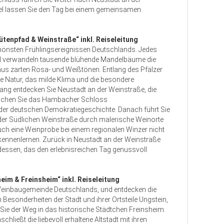
 lassen Sie den Tag bei einem gemeinsamen
ütenpfad & Weinstraße“ inkl. Reiseleitung
chönsten Frühlingsereignissen Deutschlands. Jedes
il verwandeln tausende blühende Mandelbäume die
us zarten Rosa- und Weißtönen. Entlang des Pfälzer
e Natur, das milde Klima und die besondere
ng entdecken Sie Neustadt an der Weinstraße, die
suchen Sie das Hambacher Schloss
der deutschen Demokratiegeschichte. Danach führt Sie
der Südlichen Weinstraße durch malerische Weinorte
uch eine Weinprobe bei einem regionalen Winzer nicht
lz kennenlernen. Zurück in Neustadt an der Weinstraße
essen, das den erlebnisreichen Tag genussvoll
eim & Freinsheim“ inkl. Reiseleitung
 Weinbaugemeinde Deutschlands, und entdecken die
 Besonderheiten der Stadt und ihrer Ortsteile Ungstein,
Sie der Weg in das historische Städtchen Freinsheim.
hließt die liebevoll erhaltene Altstadt mit ihren