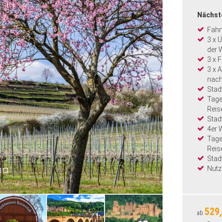
Nächst
Fahr
3 x 
der 
3 x 
3 x 
nach
Stad
Tage
Reis
Stad
4er 
Tage
Reis
Stad
Nutz
529,
ab