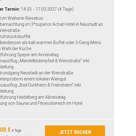
er Termin:
14.03. - 17.03.2027 (4 Tage)
t im Weiherer-Reisebus
Übernachtung im 3*superior Achat Hotel in Neustadt an
Weinstraße
Frühstücksbuffet
Abendessen als kalt-warmes Buffet oder 3-Gang-Menü
 Wahl der Küche
tführung Speyer am Anreisetag
sausflug „Mandelblütenpfad & Weinstraße“ inkl.
eleitung
trundgang Neustadt an der Weinstraße
Weinprobe in einem lokalen Weingut
sausflug „Bad Dürkheim & Freinsheim“ inkl.
eleitung
tführung Heidelberg am Abreisetag
ung von Sauna und Fitnessbereich im Hotel
00 €
4 Tage
JETZT BUCHEN