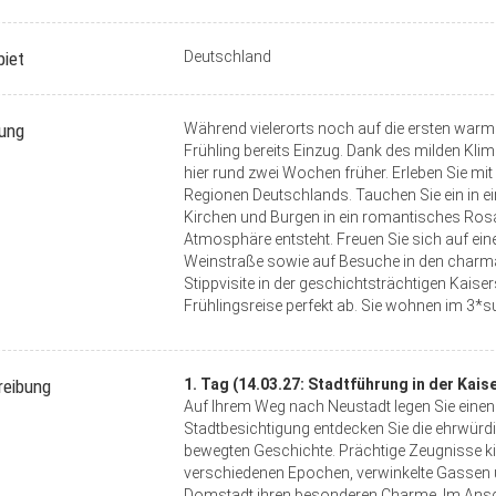
biet
Deutschland
tung
Während vielerorts noch auf die ersten warme
Frühling bereits Einzug. Dank des milden Kli
hier rund zwei Wochen früher. Erleben Sie mi
Regionen Deutschlands. Tauchen Sie ein in ei
Kirchen und Burgen in ein romantisches Ros
Atmosphäre entsteht. Freuen Sie sich auf ei
Weinstraße sowie auf Besuche in den charm
Stippvisite in der geschichtsträchtigen Kais
Frühlingsreise perfekt ab. Sie wohnen im 3*s
reibung
1. Tag (14.03.27: Stadtführung in der Kais
Auf Ihrem Weg nach Neustadt legen Sie einen 
Stadtbesichtigung entdecken Sie die ehrwürdi
bewegten Geschichte. Prächtige Zeugnisse ki
verschiedenen Epochen, verwinkelte Gassen u
Domstadt ihren besonderen Charme. Im Ansch