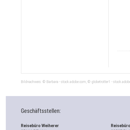
Bildnachweis: © Barbara - stock.adobe.com, © globetrotter1 - stock.ado
Geschäftsstellen:
Reisebüro Weiherer
Reisebüro