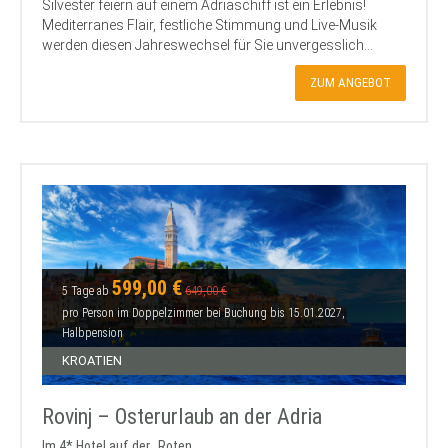
Silvester feiern auf einem Adriaschiff ist ein Erlebnis!
Mediterranes Flair, festliche Stimmung und Live-Musik
werden diesen Jahreswechsel für Sie unvergesslich...
ZUM ANGEBOT
599,00 €
5 Tage ab
649,00 €
pro Person im Doppelzimmer bei Buchung bis 15.01.2027,
Halbpension
KROATIEN
Rovinj – Osterurlaub an der Adria
Im 4* Hotel auf der „Roten...