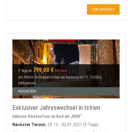
ZUM ANGEBOT
799,00 €
5 Tage ab
899,00 €
pro Person im Doppelzimmer bei Buchung bis 15.10.2026,
Halbpension
KROATIEN
Exklusiver Jahreswechsel in Istrien
Inklusive Silvesterfeier an Bord der „NOIR“...
Nächster Termin:
29.12. - 02.01.2027 (5 Tage)